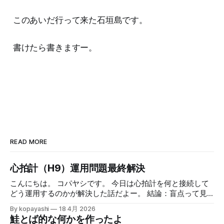
このあいだ行って来た石垣島です。
書けたら書きますー。
READ MORE
心拍計（H9）運用問題最終解決
こんにちは。 コパヤシです。 今日は心拍計を何と接続して
どう運用するのかが解決した話だよー。 結論：盲点って見
えないよねー。 緒言 Polar H9を使った日々のランニング ア
By kopayashi
18 4月 2026
ップルウォッチとiPhoneをPolar H9って心拍数計と組み合わ
鮭とば的な何かを作ったよ
せてのランニングの日々を時々書いています。心拍数計の値