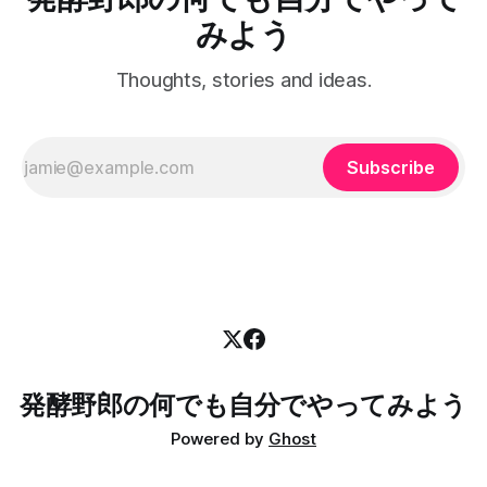
もこの車にした要因でした。 2024年 多分だけど、2024年の
後遺症とか副作用が出そう。服薬は絶対忘れたらいけない。
夏くらいに、初心者歓迎を明言している草ジムカーナってい
みよう
自
うの？公式ではない隔月開催の大会に混ぜてもらうようにな
りました。参加しているうちに、マルチフィールド沖縄は共
Thoughts, stories and ideas.
用枠で練習もできるよって聞いて、10月からは毎月一度三時
間の練習をするようになりました。 2025年 2025年は初戦か
ら参加しまして、全戦参加することができました。継続は力
なりでして、
Subscribe
発酵野郎の何でも自分でやってみよう
Powered by
Ghost