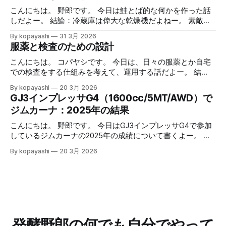
を見ながら走ること自体は慣れてきたし、面白くやっていま
こんにちは。 野郎です。 今日は鮭とば的な何かを作った話
す。全体として不満はありません。 心拍数計はiPhoneと
しだよー。 結論：冷蔵庫は偉大な乾燥機だよねー。 素敵な
Bluetoothで接続してるんで、正確な値はそっちで確認し
半額祭り 最近ではあまり遅い時間にスーパーに行くことは
By kopayashi
31 3月 2026
て、アップルウォッチの心拍数計は（たぶん）少し遅延があ
ないのですが、たまに行きますと見切られているものなどあ
服薬と検査のための設計
るのでそれを見越しての使用、って使い分けをしています。
り、ついつい買ってしまいます。 なかでもサーモンの切り
ただ、やっぱりちょっと不満というか、アップルウォッチで
身が半額になっていると鮭とば的な何かを作りたくなって買
こんにちは。 コパヤシです。 今日は、日々の服薬とか自宅
H9の値を見れないのって不便だよなーって思ってました。
ってしまいます。 鮭とば的な何かの作り方 作り方： 1. サー
での検査をする仕組みを考えて、運用する話だよー。 結
心拍数トレーニング的なランニング事始め 心拍数トレーニ
モンの切り身を取り出して軽く水で流す 2. 水気をふき取る
語：大まかに条件空間を満たす解に落として、運用する中で
By kopayashi
20 3月 2026
ング的なランニングにAppleWatchも併用開始 冬場の心拍数
3. 両面強めの塩コショウをしてすりこむ 4. 網の上に乗せ
最適化していけばいいのかなと思うよー。 緒言 コパヤシは
GJ3インプレッサG4（1600cc/5MT/AWD）で
トレーニング的なランニング 続きはリンクからどうぞー。
て、お皿に乗せて、冷蔵庫で乾燥させる 1. 日数はお好みで
知命って50代なんだけど、いままで病気らしい病気をしたこ
ジムカーナ：2025年の結果
記事一覧はこちら：制御と観察の記録 （過去記事一覧はこ
2. 半生～ガチガチまで調整可能 5. 可能なら毎日裏返す 6. 取
ともありませんでした。最近になって子供が病気になった
ちら）
り出して適当な大きさに切って食べる 7. 美味しいねー 安全
り、自分も喘息と判明したりと、服薬や自宅での検査（検
こんにちは。 野郎です。 今日はGJ3インプレッサG4で参加
について 簡単だけど、このやり方が出来上がる何かはそも
尿）をすることになりました。そのときの思考過程や試行錯
しているジムカーナの2025年の成績について書くよー。 結
そも「鮭とば」なのかとか、食中毒を予防できているのか、
誤を書いておきます。 ネフローゼ症候群 ある朝なんとはな
論：皆勤賞にたくさん参加したから、年間で2位だったよ！
アニサキスなど寄生虫は大丈夫か、とかは不明です。 安全
By kopayashi
20 3月 2026
しに次男（当時３歳）の太ももを触った時、なんだかいつも
ひゃっほー。 GJ3インプレッサG4に乗り換えた 何年かNCロ
のため、よく噛んで食べることが重要です。 結語 鮭とば的
よりも太い。本人は元気に見えるけど、強い違和感がありま
ードスターに乗っていたんだけど、二人目の子供が生まれる
な何かって、簡単にできるし、
した。その日の夕方奥さんが小児科につれて行き、その足で
タイミングでGJ3インプレッサG4（NA1600cc、AWD、
小児の高度医療専門病院に救急で受診し、そのまま入院しま
5MT）に乗り換えました。どこかでマリオ高野さんがGJ3イ
した。プレドニンってステロイド系の薬で症状が落ち着いた
ンプレッサでサーキット走行にハマったって書いていて、サ
ので退院し、自宅での日々の服薬と尿検査が始まりました。
ーキット走れるならジムカーナは問題ないだろうから、いつ
服薬 服薬の条件空間 ネフローゼ症候群って腎臓系の病気
かジムカーナがやりたくなったら走れるだろうって考えたの
発酵野郎の何でも自分でやって
で、長期の服薬が予想されるし、状況が悪いほうに倒れると