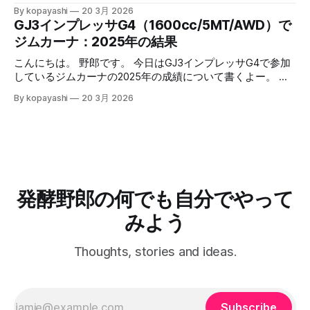
心拍数トレーニング的なランニング事始め 心拍数トレーニ
モンの切り身を取り出して軽く水で流す 2. 水気をふき取る
語：大まかに条件空間を満たす解に落として、運用する中で
By kopayashi
20 3月 2026
ング的なランニングにAppleWatchも併用開始 冬場の心拍数
3. 両面強めの塩コショウをしてすりこむ 4. 網の上に乗せ
最適化していけばいいのかなと思うよー。 緒言 コパヤシは
GJ3インプレッサG4（1600cc/5MT/AWD）で
トレーニング的なランニング 続きはリンクからどうぞー。
て、お皿に乗せて、冷蔵庫で乾燥させる 1. 日数はお好みで
知命って50代なんだけど、いままで病気らしい病気をしたこ
ジムカーナ：2025年の結果
記事一覧はこちら：制御と観察の記録 （過去記事一覧はこ
2. 半生～ガチガチまで調整可能 5. 可能なら毎日裏返す 6. 取
ともありませんでした。最近になって子供が病気になった
ちら）
り出して適当な大きさに切って食べる 7. 美味しいねー 安全
り、自分も喘息と判明したりと、服薬や自宅での検査（検
こんにちは。 野郎です。 今日はGJ3インプレッサG4で参加
について 簡単だけど、このやり方が出来上がる何かはそも
尿）をすることになりました。そのときの思考過程や試行錯
しているジムカーナの2025年の成績について書くよー。 結
そも「鮭とば」なのかとか、食中毒を予防できているのか、
誤を書いておきます。 ネフローゼ症候群 ある朝なんとはな
論：皆勤賞にたくさん参加したから、年間で2位だったよ！
アニサキスなど寄生虫は大丈夫か、とかは不明です。 安全
By kopayashi
20 3月 2026
しに次男（当時３歳）の太ももを触った時、なんだかいつも
ひゃっほー。 GJ3インプレッサG4に乗り換えた 何年かNCロ
のため、よく噛んで食べることが重要です。 結語 鮭とば的
よりも太い。本人は元気に見えるけど、強い違和感がありま
ードスターに乗っていたんだけど、二人目の子供が生まれる
な何かって、簡単にできるし、
した。その日の夕方奥さんが小児科につれて行き、その足で
タイミングでGJ3インプレッサG4（NA1600cc、AWD、
小児の高度医療専門病院に救急で受診し、そのまま入院しま
5MT）に乗り換えました。どこかでマリオ高野さんがGJ3イ
した。プレドニンってステロイド系の薬で症状が落ち着いた
ンプレッサでサーキット走行にハマったって書いていて、サ
ので退院し、自宅での日々の服薬と尿検査が始まりました。
ーキット走れるならジムカーナは問題ないだろうから、いつ
服薬 服薬の条件空間 ネフローゼ症候群って腎臓系の病気
かジムカーナがやりたくなったら走れるだろうって考えたの
発酵野郎の何でも自分でやって
で、長期の服薬が予想されるし、状況が悪いほうに倒れると
もこの車にした要因でした。 2024年 多分だけど、2024年の
後遺症とか副作用が出そう。服薬は絶対忘れたらいけない。
夏くらいに、初心者歓迎を明言している草ジムカーナってい
みよう
自
うの？公式ではない隔月開催の大会に混ぜてもらうようにな
りました。参加しているうちに、マルチフィールド沖縄は共
Thoughts, stories and ideas.
用枠で練習もできるよって聞いて、10月からは毎月一度三時
間の練習をするようになりました。 2025年 2025年は初戦か
ら参加しまして、全戦参加することができました。継続は力
なりでして、
Subscribe