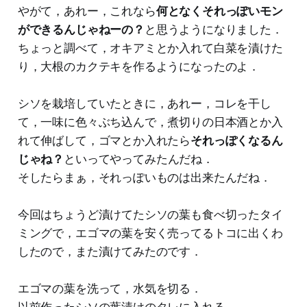
やがて，あれー，これなら
何となくそれっぽいモン
ができるんじゃねーの？
と思うようになりました．
ちょっと調べて，オキアミとか入れて白菜を漬けた
り，大根のカクテキを作るようになったのよ．
シソを栽培していたときに，あれー，コレを干し
て，一味に色々ぶち込んで，煮切りの日本酒とか入
れて伸ばして，ゴマとか入れたら
それっぽくなるん
じゃね？
といってやってみたんだね．
そしたらまぁ，それっぽいものは出来たんだね．
今回はちょうど漬けてたシソの葉も食べ切ったタイ
ミングで，エゴマの葉を安く売ってるトコに出くわ
したので，また漬けてみたのです．
エゴマの葉を洗って，水気を切る．
以前作ったシソの葉漬けのタレに入れる．