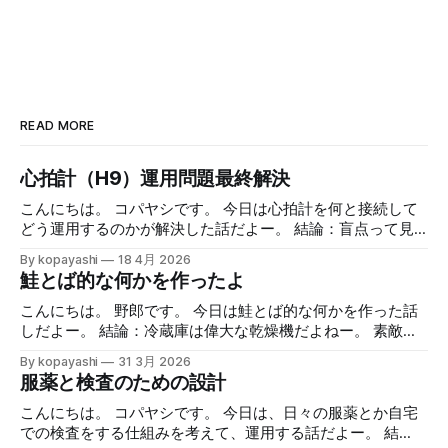
READ MORE
心拍計（H9）運用問題最終解決
こんにちは。 コパヤシです。 今日は心拍計を何と接続して
どう運用するのかが解決した話だよー。 結論：盲点って見
えないよねー。 緒言 Polar H9を使った日々のランニング ア
By kopayashi
18 4月 2026
ップルウォッチとiPhoneをPolar H9って心拍数計と組み合わ
鮭とば的な何かを作ったよ
せてのランニングの日々を時々書いています。心拍数計の値
を見ながら走ること自体は慣れてきたし、面白くやっていま
こんにちは。 野郎です。 今日は鮭とば的な何かを作った話
す。全体として不満はありません。 心拍数計はiPhoneと
しだよー。 結論：冷蔵庫は偉大な乾燥機だよねー。 素敵な
Bluetoothで接続してるんで、正確な値はそっちで確認し
半額祭り 最近ではあまり遅い時間にスーパーに行くことは
By kopayashi
31 3月 2026
て、アップルウォッチの心拍数計は（たぶん）少し遅延があ
ないのですが、たまに行きますと見切られているものなどあ
服薬と検査のための設計
るのでそれを見越しての使用、って使い分けをしています。
り、ついつい買ってしまいます。 なかでもサーモンの切り
ただ、やっぱりちょっと不満というか、アップルウォッチで
身が半額になっていると鮭とば的な何かを作りたくなって買
こんにちは。 コパヤシです。 今日は、日々の服薬とか自宅
H9の値を見れないのって不便だよなーって思ってました。
ってしまいます。 鮭とば的な何かの作り方 作り方： 1. サー
での検査をする仕組みを考えて、運用する話だよー。 結