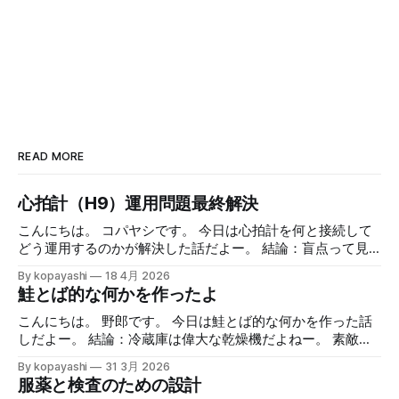
READ MORE
心拍計（H9）運用問題最終解決
こんにちは。 コパヤシです。 今日は心拍計を何と接続して
どう運用するのかが解決した話だよー。 結論：盲点って見
えないよねー。 緒言 Polar H9を使った日々のランニング ア
By kopayashi
18 4月 2026
ップルウォッチとiPhoneをPolar H9って心拍数計と組み合わ
鮭とば的な何かを作ったよ
せてのランニングの日々を時々書いています。心拍数計の値
を見ながら走ること自体は慣れてきたし、面白くやっていま
こんにちは。 野郎です。 今日は鮭とば的な何かを作った話
す。全体として不満はありません。 心拍数計はiPhoneと
しだよー。 結論：冷蔵庫は偉大な乾燥機だよねー。 素敵な
Bluetoothで接続してるんで、正確な値はそっちで確認し
半額祭り 最近ではあまり遅い時間にスーパーに行くことは
By kopayashi
31 3月 2026
て、アップルウォッチの心拍数計は（たぶん）少し遅延があ
ないのですが、たまに行きますと見切られているものなどあ
服薬と検査のための設計
るのでそれを見越しての使用、って使い分けをしています。
り、ついつい買ってしまいます。 なかでもサーモンの切り