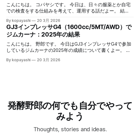
ただ、やっぱりちょっと不満というか、アップルウォッチで
身が半額になっていると鮭とば的な何かを作りたくなって買
こんにちは。 コパヤシです。 今日は、日々の服薬とか自宅
H9の値を見れないのって不便だよなーって思ってました。
ってしまいます。 鮭とば的な何かの作り方 作り方： 1. サー
での検査をする仕組みを考えて、運用する話だよー。 結
心拍数トレーニング的なランニング事始め 心拍数トレーニ
モンの切り身を取り出して軽く水で流す 2. 水気をふき取る
語：大まかに条件空間を満たす解に落として、運用する中で
By kopayashi
20 3月 2026
ング的なランニングにAppleWatchも併用開始 冬場の心拍数
3. 両面強めの塩コショウをしてすりこむ 4. 網の上に乗せ
最適化していけばいいのかなと思うよー。 緒言 コパヤシは
GJ3インプレッサG4（1600cc/5MT/AWD）で
トレーニング的なランニング 続きはリンクからどうぞー。
て、お皿に乗せて、冷蔵庫で乾燥させる 1. 日数はお好みで
知命って50代なんだけど、いままで病気らしい病気をしたこ
ジムカーナ：2025年の結果
記事一覧はこちら：制御と観察の記録 （過去記事一覧はこ
2. 半生～ガチガチまで調整可能 5. 可能なら毎日裏返す 6. 取
ともありませんでした。最近になって子供が病気になった
ちら）
り出して適当な大きさに切って食べる 7. 美味しいねー 安全
り、自分も喘息と判明したりと、服薬や自宅での検査（検
こんにちは。 野郎です。 今日はGJ3インプレッサG4で参加
について 簡単だけど、このやり方が出来上がる何かはそも
尿）をすることになりました。そのときの思考過程や試行錯
しているジムカーナの2025年の成績について書くよー。 結
そも「鮭とば」なのかとか、食中毒を予防できているのか、
誤を書いておきます。 ネフローゼ症候群 ある朝なんとはな
論：皆勤賞にたくさん参加したから、年間で2位だったよ！
アニサキスなど寄生虫は大丈夫か、とかは不明です。 安全
By kopayashi
20 3月 2026
しに次男（当時３歳）の太ももを触った時、なんだかいつも
ひゃっほー。 GJ3インプレッサG4に乗り換えた 何年かNCロ
のため、よく噛んで食べることが重要です。 結語 鮭とば的
よりも太い。本人は元気に見えるけど、強い違和感がありま
ードスターに乗っていたんだけど、二人目の子供が生まれる
な何かって、簡単にできるし、
した。その日の夕方奥さんが小児科につれて行き、その足で
タイミングでGJ3インプレッサG4（NA1600cc、AWD、
小児の高度医療専門病院に救急で受診し、そのまま入院しま
5MT）に乗り換えました。どこかでマリオ高野さんがGJ3イ
した。プレドニンってステロイド系の薬で症状が落ち着いた
ンプレッサでサーキット走行にハマったって書いていて、サ
ので退院し、自宅での日々の服薬と尿検査が始まりました。
ーキット走れるならジムカーナは問題ないだろうから、いつ
服薬 服薬の条件空間 ネフローゼ症候群って腎臓系の病気
かジムカーナがやりたくなったら走れるだろうって考えたの
発酵野郎の何でも自分でやって
で、長期の服薬が予想されるし、状況が悪いほうに倒れると
もこの車にした要因でした。 2024年 多分だけど、2024年の
後遺症とか副作用が出そう。服薬は絶対忘れたらいけない。
夏くらいに、初心者歓迎を明言している草ジムカーナってい
みよう
自
うの？公式ではない隔月開催の大会に混ぜてもらうようにな
りました。参加しているうちに、マルチフィールド沖縄は共
Thoughts, stories and ideas.
用枠で練習もできるよって聞いて、10月からは毎月一度三時
間の練習をするようになりました。 2025年 2025年は初戦か