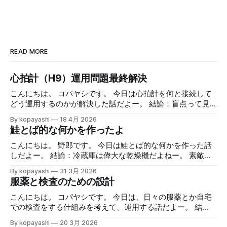
READ MORE
心拍計（H9）運用問題最終解決
こんにちは。 コパヤシです。 今日は心拍計を何と接続して
どう運用するのかが解決した話だよー。 結論：盲点って見
えないよねー。 緒言 Polar H9を使った日々のランニング ア
By kopayashi
18 4月 2026
ップルウォッチとiPhoneをPolar H9って心拍数計と組み合わ
鮭とば的な何かを作ったよ
せてのランニングの日々を時々書いています。心拍数計の値
を見ながら走ること自体は慣れてきたし、面白くやっていま
こんにちは。 野郎です。 今日は鮭とば的な何かを作った話
す。全体として不満はありません。 心拍数計はiPhoneと
しだよー。 結論：冷蔵庫は偉大な乾燥機だよねー。 素敵な
Bluetoothで接続してるんで、正確な値はそっちで確認し
半額祭り 最近ではあまり遅い時間にスーパーに行くことは
By kopayashi
31 3月 2026
て、アップルウォッチの心拍数計は（たぶん）少し遅延があ
ないのですが、たまに行きますと見切られているものなどあ
服薬と検査のための設計
るのでそれを見越しての使用、って使い分けをしています。
り、ついつい買ってしまいます。 なかでもサーモンの切り
ただ、やっぱりちょっと不満というか、アップルウォッチで
身が半額になっていると鮭とば的な何かを作りたくなって買
こんにちは。 コパヤシです。 今日は、日々の服薬とか自宅
H9の値を見れないのって不便だよなーって思ってました。
ってしまいます。 鮭とば的な何かの作り方 作り方： 1. サー
での検査をする仕組みを考えて、運用する話だよー。 結
心拍数トレーニング的なランニング事始め 心拍数トレーニ
モンの切り身を取り出して軽く水で流す 2. 水気をふき取る
語：大まかに条件空間を満たす解に落として、運用する中で
By kopayashi
20 3月 2026
ング的なランニングにAppleWatchも併用開始 冬場の心拍数
3. 両面強めの塩コショウをしてすりこむ 4. 網の上に乗せ