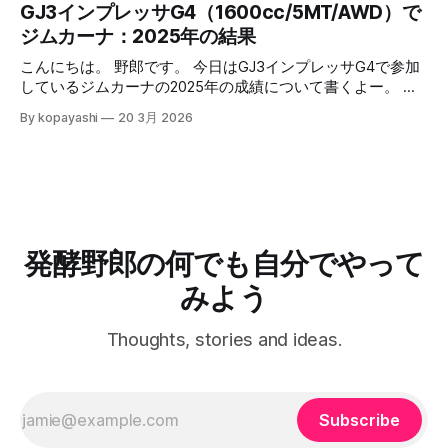
最適化していけばいいのかなと思うよー。 緒言 コパヤシは
GJ3インプレッサG4（1600cc/5MT/AWD）で
トレーニング的なランニング 続きはリンクからどうぞー。
て、お皿に乗せて、冷蔵庫で乾燥させる 1. 日数はお好みで
知命って50代なんだけど、いままで病気らしい病気をしたこ
ジムカーナ：2025年の結果
記事一覧はこちら：制御と観察の記録 （過去記事一覧はこ
2. 半生～ガチガチまで調整可能 5. 可能なら毎日裏返す 6. 取
ともありませんでした。最近になって子供が病気になった
ちら）
り出して適当な大きさに切って食べる 7. 美味しいねー 安全
り、自分も喘息と判明したりと、服薬や自宅での検査（検
こんにちは。 野郎です。 今日はGJ3インプレッサG4で参加
について 簡単だけど、このやり方が出来上がる何かはそも
尿）をすることになりました。そのときの思考過程や試行錯
しているジムカーナの2025年の成績について書くよー。 結
そも「鮭とば」なのかとか、食中毒を予防できているのか、
誤を書いておきます。 ネフローゼ症候群 ある朝なんとはな
論：皆勤賞にたくさん参加したから、年間で2位だったよ！
アニサキスなど寄生虫は大丈夫か、とかは不明です。 安全
By kopayashi
20 3月 2026
しに次男（当時３歳）の太ももを触った時、なんだかいつも
ひゃっほー。 GJ3インプレッサG4に乗り換えた 何年かNCロ
のため、よく噛んで食べることが重要です。 結語 鮭とば的
よりも太い。本人は元気に見えるけど、強い違和感がありま
ードスターに乗っていたんだけど、二人目の子供が生まれる
な何かって、簡単にできるし、
した。その日の夕方奥さんが小児科につれて行き、その足で
タイミングでGJ3インプレッサG4（NA1600cc、AWD、
小児の高度医療専門病院に救急で受診し、そのまま入院しま
5MT）に乗り換えました。どこかでマリオ高野さんがGJ3イ
した。プレドニンってステロイド系の薬で症状が落ち着いた
ンプレッサでサーキット走行にハマったって書いていて、サ
ので退院し、自宅での日々の服薬と尿検査が始まりました。
ーキット走れるならジムカーナは問題ないだろうから、いつ
服薬 服薬の条件空間 ネフローゼ症候群って腎臓系の病気
かジムカーナがやりたくなったら走れるだろうって考えたの
発酵野郎の何でも自分でやって
で、長期の服薬が予想されるし、状況が悪いほうに倒れると
もこの車にした要因でした。 2024年 多分だけど、2024年の
後遺症とか副作用が出そう。服薬は絶対忘れたらいけない。
夏くらいに、初心者歓迎を明言している草ジムカーナってい
みよう
自
うの？公式ではない隔月開催の大会に混ぜてもらうようにな
りました。参加しているうちに、マルチフィールド沖縄は共
Thoughts, stories and ideas.
用枠で練習もできるよって聞いて、10月からは毎月一度三時
間の練習をするようになりました。 2025年 2025年は初戦か
ら参加しまして、全戦参加することができました。継続は力
なりでして、
Subscribe