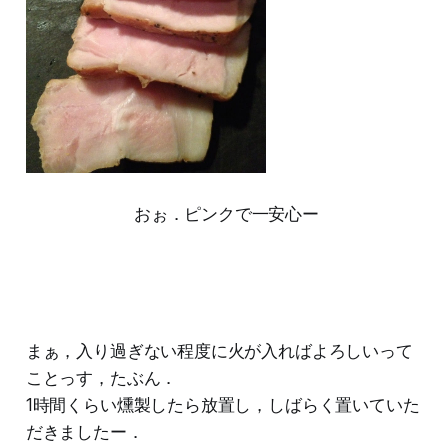
おぉ．ピンクで一安心ー
まぁ，入り過ぎない程度に火が入ればよろしいって
ことっす，たぶん．
1時間くらい燻製したら放置し，しばらく置いていた
だきましたー．