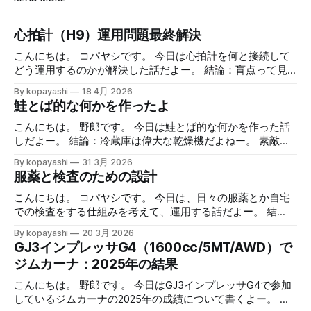
心拍計（H9）運用問題最終解決
こんにちは。 コパヤシです。 今日は心拍計を何と接続して
どう運用するのかが解決した話だよー。 結論：盲点って見
えないよねー。 緒言 Polar H9を使った日々のランニング ア
By kopayashi
18 4月 2026
ップルウォッチとiPhoneをPolar H9って心拍数計と組み合わ
鮭とば的な何かを作ったよ
せてのランニングの日々を時々書いています。心拍数計の値
を見ながら走ること自体は慣れてきたし、面白くやっていま
こんにちは。 野郎です。 今日は鮭とば的な何かを作った話
す。全体として不満はありません。 心拍数計はiPhoneと
しだよー。 結論：冷蔵庫は偉大な乾燥機だよねー。 素敵な
Bluetoothで接続してるんで、正確な値はそっちで確認し
半額祭り 最近ではあまり遅い時間にスーパーに行くことは
By kopayashi
31 3月 2026
て、アップルウォッチの心拍数計は（たぶん）少し遅延があ
ないのですが、たまに行きますと見切られているものなどあ
服薬と検査のための設計
るのでそれを見越しての使用、って使い分けをしています。
り、ついつい買ってしまいます。 なかでもサーモンの切り
ただ、やっぱりちょっと不満というか、アップルウォッチで
身が半額になっていると鮭とば的な何かを作りたくなって買
こんにちは。 コパヤシです。 今日は、日々の服薬とか自宅
H9の値を見れないのって不便だよなーって思ってました。
ってしまいます。 鮭とば的な何かの作り方 作り方： 1. サー
での検査をする仕組みを考えて、運用する話だよー。 結
心拍数トレーニング的なランニング事始め 心拍数トレーニ
モンの切り身を取り出して軽く水で流す 2. 水気をふき取る
語：大まかに条件空間を満たす解に落として、運用する中で
By kopayashi
20 3月 2026
ング的なランニングにAppleWatchも併用開始 冬場の心拍数
3. 両面強めの塩コショウをしてすりこむ 4. 網の上に乗せ
最適化していけばいいのかなと思うよー。 緒言 コパヤシは
GJ3インプレッサG4（1600cc/5MT/AWD）で
トレーニング的なランニング 続きはリンクからどうぞー。
て、お皿に乗せて、冷蔵庫で乾燥させる 1. 日数はお好みで
知命って50代なんだけど、いままで病気らしい病気をしたこ
ジムカーナ：2025年の結果
記事一覧はこちら：制御と観察の記録 （過去記事一覧はこ
2. 半生～ガチガチまで調整可能 5. 可能なら毎日裏返す 6. 取
ともありませんでした。最近になって子供が病気になった
ちら）
り出して適当な大きさに切って食べる 7. 美味しいねー 安全
り、自分も喘息と判明したりと、服薬や自宅での検査（検
こんにちは。 野郎です。 今日はGJ3インプレッサG4で参加
について 簡単だけど、このやり方が出来上がる何かはそも
尿）をすることになりました。そのときの思考過程や試行錯
しているジムカーナの2025年の成績について書くよー。 結
そも「鮭とば」なのかとか、食中毒を予防できているのか、
誤を書いておきます。 ネフローゼ症候群 ある朝なんとはな