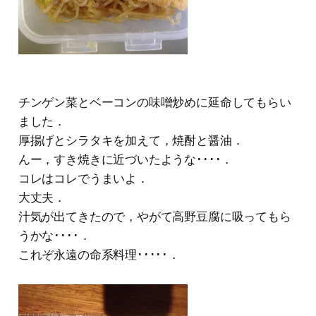
チンゲン菜とベーコンの味噌炒めに延命してもらい
ました．
厚揚げとシラタキを加えて，焼酎と醤油．
んー，すき焼きに近づいたような････．
コレはコレでうまいよ．
大丈夫．
汁気が出てきたので，やがて高野豆腐に吸ってもら
うかな････．
これぞ永遠の命系料理･････．