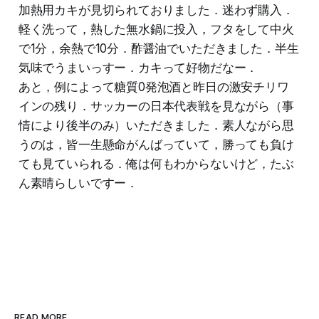
加熱用カキが見切られておりました．迷わず購入．
軽く洗って，熱した無水鍋に投入，フタをして中火
で1分，余熱で10分．酢醤油でいただきました．半生
気味でうまいっすー．カキって好物だなー．
あと，例によって糖質0発泡酒と昨日の激安チリワ
インの残り．サッカーの日本代表戦を見ながら（事
情により後半のみ）いただきました．素人ながら思
うのは，皆一生懸命がんばっていて，勝っても負け
ても見ていられる．俺は何もわからないけど，たぶ
ん素晴らしいですー．
READ MORE