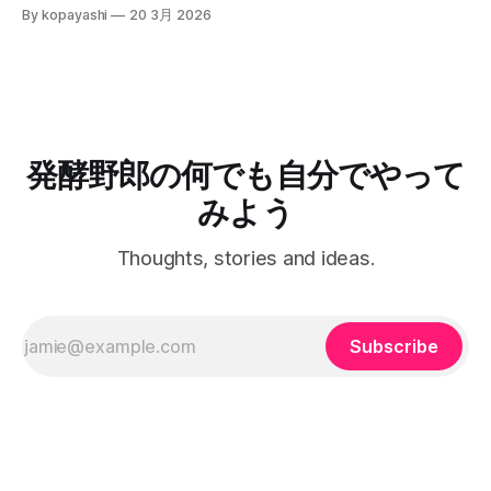
論：皆勤賞にたくさん参加したから、年間で2位だったよ！
アニサキスなど寄生虫は大丈夫か、とかは不明です。 安全
By kopayashi
20 3月 2026
しに次男（当時３歳）の太ももを触った時、なんだかいつも
ひゃっほー。 GJ3インプレッサG4に乗り換えた 何年かNCロ
のため、よく噛んで食べることが重要です。 結語 鮭とば的
よりも太い。本人は元気に見えるけど、強い違和感がありま
ードスターに乗っていたんだけど、二人目の子供が生まれる
な何かって、簡単にできるし、
した。その日の夕方奥さんが小児科につれて行き、その足で
タイミングでGJ3インプレッサG4（NA1600cc、AWD、
小児の高度医療専門病院に救急で受診し、そのまま入院しま
5MT）に乗り換えました。どこかでマリオ高野さんがGJ3イ
した。プレドニンってステロイド系の薬で症状が落ち着いた
ンプレッサでサーキット走行にハマったって書いていて、サ
ので退院し、自宅での日々の服薬と尿検査が始まりました。
ーキット走れるならジムカーナは問題ないだろうから、いつ
服薬 服薬の条件空間 ネフローゼ症候群って腎臓系の病気
かジムカーナがやりたくなったら走れるだろうって考えたの
発酵野郎の何でも自分でやって
で、長期の服薬が予想されるし、状況が悪いほうに倒れると
もこの車にした要因でした。 2024年 多分だけど、2024年の
後遺症とか副作用が出そう。服薬は絶対忘れたらいけない。
夏くらいに、初心者歓迎を明言している草ジムカーナってい
みよう
自
うの？公式ではない隔月開催の大会に混ぜてもらうようにな
りました。参加しているうちに、マルチフィールド沖縄は共
Thoughts, stories and ideas.
用枠で練習もできるよって聞いて、10月からは毎月一度三時
間の練習をするようになりました。 2025年 2025年は初戦か
ら参加しまして、全戦参加することができました。継続は力
なりでして、
Subscribe