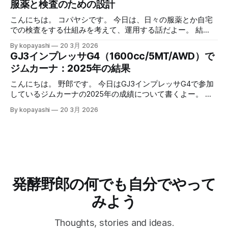
服薬と検査のための設計
るのでそれを見越しての使用、って使い分けをしています。
り、ついつい買ってしまいます。 なかでもサーモンの切り
ただ、やっぱりちょっと不満というか、アップルウォッチで
身が半額になっていると鮭とば的な何かを作りたくなって買
こんにちは。 コパヤシです。 今日は、日々の服薬とか自宅
H9の値を見れないのって不便だよなーって思ってました。
ってしまいます。 鮭とば的な何かの作り方 作り方： 1. サー
での検査をする仕組みを考えて、運用する話だよー。 結
心拍数トレーニング的なランニング事始め 心拍数トレーニ
モンの切り身を取り出して軽く水で流す 2. 水気をふき取る
語：大まかに条件空間を満たす解に落として、運用する中で
By kopayashi
20 3月 2026
ング的なランニングにAppleWatchも併用開始 冬場の心拍数
3. 両面強めの塩コショウをしてすりこむ 4. 網の上に乗せ
最適化していけばいいのかなと思うよー。 緒言 コパヤシは
GJ3インプレッサG4（1600cc/5MT/AWD）で
トレーニング的なランニング 続きはリンクからどうぞー。
て、お皿に乗せて、冷蔵庫で乾燥させる 1. 日数はお好みで
知命って50代なんだけど、いままで病気らしい病気をしたこ
ジムカーナ：2025年の結果
記事一覧はこちら：制御と観察の記録 （過去記事一覧はこ
2. 半生～ガチガチまで調整可能 5. 可能なら毎日裏返す 6. 取
ともありませんでした。最近になって子供が病気になった
ちら）
り出して適当な大きさに切って食べる 7. 美味しいねー 安全
り、自分も喘息と判明したりと、服薬や自宅での検査（検
こんにちは。 野郎です。 今日はGJ3インプレッサG4で参加
について 簡単だけど、このやり方が出来上がる何かはそも
尿）をすることになりました。そのときの思考過程や試行錯
しているジムカーナの2025年の成績について書くよー。 結
そも「鮭とば」なのかとか、食中毒を予防できているのか、
誤を書いておきます。 ネフローゼ症候群 ある朝なんとはな
論：皆勤賞にたくさん参加したから、年間で2位だったよ！
アニサキスなど寄生虫は大丈夫か、とかは不明です。 安全
By kopayashi
20 3月 2026
しに次男（当時３歳）の太ももを触った時、なんだかいつも
ひゃっほー。 GJ3インプレッサG4に乗り換えた 何年かNCロ
のため、よく噛んで食べることが重要です。 結語 鮭とば的
よりも太い。本人は元気に見えるけど、強い違和感がありま
ードスターに乗っていたんだけど、二人目の子供が生まれる
な何かって、簡単にできるし、
した。その日の夕方奥さんが小児科につれて行き、その足で
タイミングでGJ3インプレッサG4（NA1600cc、AWD、
小児の高度医療専門病院に救急で受診し、そのまま入院しま
5MT）に乗り換えました。どこかでマリオ高野さんがGJ3イ
した。プレドニンってステロイド系の薬で症状が落ち着いた
ンプレッサでサーキット走行にハマったって書いていて、サ
ので退院し、自宅での日々の服薬と尿検査が始まりました。
ーキット走れるならジムカーナは問題ないだろうから、いつ
服薬 服薬の条件空間 ネフローゼ症候群って腎臓系の病気
かジムカーナがやりたくなったら走れるだろうって考えたの
発酵野郎の何でも自分でやって
で、長期の服薬が予想されるし、状況が悪いほうに倒れると
もこの車にした要因でした。 2024年 多分だけど、2024年の
後遺症とか副作用が出そう。服薬は絶対忘れたらいけない。
夏くらいに、初心者歓迎を明言している草ジムカーナってい
みよう
自
うの？公式ではない隔月開催の大会に混ぜてもらうようにな
りました。参加しているうちに、マルチフィールド沖縄は共
Thoughts, stories and ideas.
用枠で練習もできるよって聞いて、10月からは毎月一度三時