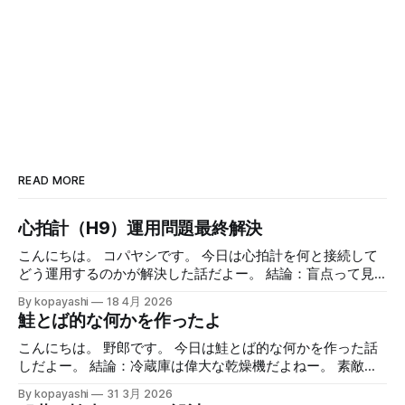
READ MORE
心拍計（H9）運用問題最終解決
こんにちは。 コパヤシです。 今日は心拍計を何と接続して
どう運用するのかが解決した話だよー。 結論：盲点って見
えないよねー。 緒言 Polar H9を使った日々のランニング ア
By kopayashi
18 4月 2026
ップルウォッチとiPhoneをPolar H9って心拍数計と組み合わ
鮭とば的な何かを作ったよ
せてのランニングの日々を時々書いています。心拍数計の値
を見ながら走ること自体は慣れてきたし、面白くやっていま
こんにちは。 野郎です。 今日は鮭とば的な何かを作った話
す。全体として不満はありません。 心拍数計はiPhoneと
しだよー。 結論：冷蔵庫は偉大な乾燥機だよねー。 素敵な
Bluetoothで接続してるんで、正確な値はそっちで確認し
半額祭り 最近ではあまり遅い時間にスーパーに行くことは
By kopayashi
31 3月 2026
て、アップルウォッチの心拍数計は（たぶん）少し遅延があ
ないのですが、たまに行きますと見切られているものなどあ