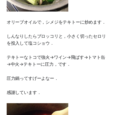
オリーブオイルで，シメジをテキトーに炒めます．
しんなりしたらブロッコリと，小さく切ったセロリ
を投入して塩コショウ．
テキトーなトコで強火→ワイン→飛ばす→トマト缶
→中火→テキトーに圧力，です．
圧力鍋ってすげーよなー．
感謝しています．