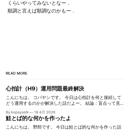
くらいやってみないとなー．
順調と言えば順調なのかもー．
READ MORE
心拍計（H9）運用問題最終解決
こんにちは。 コパヤシです。 今日は心拍計を何と接続して
どう運用するのかが解決した話だよー。 結論：盲点って見
えないよねー。 緒言 Polar H9を使った日々のランニング ア
By kopayashi
18 4月 2026
ップルウォッチとiPhoneをPolar H9って心拍数計と組み合わ
鮭とば的な何かを作ったよ
せてのランニングの日々を時々書いています。心拍数計の値
を見ながら走ること自体は慣れてきたし、面白くやっていま
こんにちは。 野郎です。 今日は鮭とば的な何かを作った話