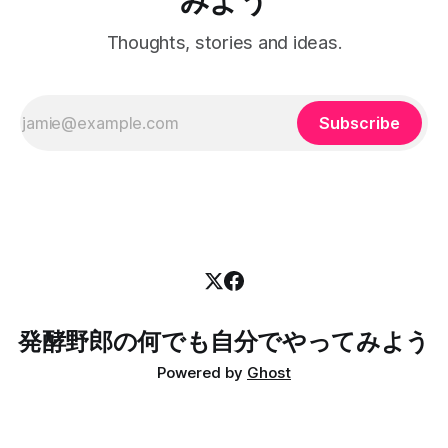
みよう
自
うの？公式ではない隔月開催の大会に混ぜてもらうようにな
りました。参加しているうちに、マルチフィールド沖縄は共
Thoughts, stories and ideas.
用枠で練習もできるよって聞いて、10月からは毎月一度三時
間の練習をするようになりました。 2025年 2025年は初戦か
ら参加しまして、全戦参加することができました。継続は力
なりでして、
Subscribe
発酵野郎の何でも自分でやってみよう
Powered by
Ghost