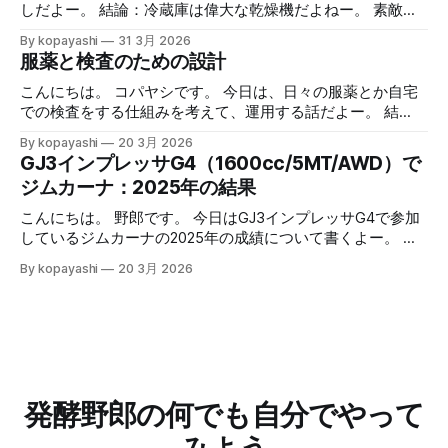
す。全体として不満はありません。 心拍数計はiPhoneと
しだよー。 結論：冷蔵庫は偉大な乾燥機だよねー。 素敵な
Bluetoothで接続してるんで、正確な値はそっちで確認し
半額祭り 最近ではあまり遅い時間にスーパーに行くことは
By kopayashi
31 3月 2026
て、アップルウォッチの心拍数計は（たぶん）少し遅延があ
ないのですが、たまに行きますと見切られているものなどあ
服薬と検査のための設計
るのでそれを見越しての使用、って使い分けをしています。
り、ついつい買ってしまいます。 なかでもサーモンの切り
ただ、やっぱりちょっと不満というか、アップルウォッチで
身が半額になっていると鮭とば的な何かを作りたくなって買
こんにちは。 コパヤシです。 今日は、日々の服薬とか自宅
H9の値を見れないのって不便だよなーって思ってました。
ってしまいます。 鮭とば的な何かの作り方 作り方： 1. サー
での検査をする仕組みを考えて、運用する話だよー。 結
心拍数トレーニング的なランニング事始め 心拍数トレーニ
モンの切り身を取り出して軽く水で流す 2. 水気をふき取る
語：大まかに条件空間を満たす解に落として、運用する中で
By kopayashi
20 3月 2026
ング的なランニングにAppleWatchも併用開始 冬場の心拍数
3. 両面強めの塩コショウをしてすりこむ 4. 網の上に乗せ
最適化していけばいいのかなと思うよー。 緒言 コパヤシは
GJ3インプレッサG4（1600cc/5MT/AWD）で
トレーニング的なランニング 続きはリンクからどうぞー。
て、お皿に乗せて、冷蔵庫で乾燥させる 1. 日数はお好みで
知命って50代なんだけど、いままで病気らしい病気をしたこ
ジムカーナ：2025年の結果
記事一覧はこちら：制御と観察の記録 （過去記事一覧はこ
2. 半生～ガチガチまで調整可能 5. 可能なら毎日裏返す 6. 取
ともありませんでした。最近になって子供が病気になった
ちら）
り出して適当な大きさに切って食べる 7. 美味しいねー 安全
り、自分も喘息と判明したりと、服薬や自宅での検査（検
こんにちは。 野郎です。 今日はGJ3インプレッサG4で参加
について 簡単だけど、このやり方が出来上がる何かはそも
尿）をすることになりました。そのときの思考過程や試行錯
しているジムカーナの2025年の成績について書くよー。 結
そも「鮭とば」なのかとか、食中毒を予防できているのか、
誤を書いておきます。 ネフローゼ症候群 ある朝なんとはな
論：皆勤賞にたくさん参加したから、年間で2位だったよ！
アニサキスなど寄生虫は大丈夫か、とかは不明です。 安全
By kopayashi
20 3月 2026
しに次男（当時３歳）の太ももを触った時、なんだかいつも
ひゃっほー。 GJ3インプレッサG4に乗り換えた 何年かNCロ
のため、よく噛んで食べることが重要です。 結語 鮭とば的
よりも太い。本人は元気に見えるけど、強い違和感がありま
ードスターに乗っていたんだけど、二人目の子供が生まれる
な何かって、簡単にできるし、
した。その日の夕方奥さんが小児科につれて行き、その足で
タイミングでGJ3インプレッサG4（NA1600cc、AWD、
小児の高度医療専門病院に救急で受診し、そのまま入院しま
5MT）に乗り換えました。どこかでマリオ高野さんがGJ3イ
した。プレドニンってステロイド系の薬で症状が落ち着いた
ンプレッサでサーキット走行にハマったって書いていて、サ
ので退院し、自宅での日々の服薬と尿検査が始まりました。
ーキット走れるならジムカーナは問題ないだろうから、いつ
服薬 服薬の条件空間 ネフローゼ症候群って腎臓系の病気
かジムカーナがやりたくなったら走れるだろうって考えたの
発酵野郎の何でも自分でやって
で、長期の服薬が予想されるし、状況が悪いほうに倒れると
もこの車にした要因でした。 2024年 多分だけど、2024年の
後遺症とか副作用が出そう。服薬は絶対忘れたらいけない。
夏くらいに、初心者歓迎を明言している草ジムカーナってい