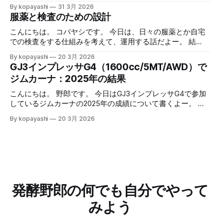
Bluetoothで接続してるんで、正確な値はそっちで確認し
半額祭り 最近ではあまり遅い時間にスーパーに行くことは
By kopayashi
31 3月 2026
て、アップルウォッチの心拍数計は（たぶん）少し遅延があ
ないのですが、たまに行きますと見切られているものなどあ
服薬と検査のための設計
るのでそれを見越しての使用、って使い分けをしています。
り、ついつい買ってしまいます。 なかでもサーモンの切り
ただ、やっぱりちょっと不満というか、アップルウォッチで
身が半額になっていると鮭とば的な何かを作りたくなって買
こんにちは。 コパヤシです。 今日は、日々の服薬とか自宅
H9の値を見れないのって不便だよなーって思ってました。
ってしまいます。 鮭とば的な何かの作り方 作り方： 1. サー
での検査をする仕組みを考えて、運用する話だよー。 結
心拍数トレーニング的なランニング事始め 心拍数トレーニ
モンの切り身を取り出して軽く水で流す 2. 水気をふき取る
語：大まかに条件空間を満たす解に落として、運用する中で
By kopayashi
20 3月 2026
ング的なランニングにAppleWatchも併用開始 冬場の心拍数
3. 両面強めの塩コショウをしてすりこむ 4. 網の上に乗せ
最適化していけばいいのかなと思うよー。 緒言 コパヤシは
GJ3インプレッサG4（1600cc/5MT/AWD）で
トレーニング的なランニング 続きはリンクからどうぞー。
て、お皿に乗せて、冷蔵庫で乾燥させる 1. 日数はお好みで
知命って50代なんだけど、いままで病気らしい病気をしたこ
ジムカーナ：2025年の結果
記事一覧はこちら：制御と観察の記録 （過去記事一覧はこ
2. 半生～ガチガチまで調整可能 5. 可能なら毎日裏返す 6. 取
ともありませんでした。最近になって子供が病気になった
ちら）
り出して適当な大きさに切って食べる 7. 美味しいねー 安全
り、自分も喘息と判明したりと、服薬や自宅での検査（検
こんにちは。 野郎です。 今日はGJ3インプレッサG4で参加
について 簡単だけど、このやり方が出来上がる何かはそも
尿）をすることになりました。そのときの思考過程や試行錯
しているジムカーナの2025年の成績について書くよー。 結
そも「鮭とば」なのかとか、食中毒を予防できているのか、
誤を書いておきます。 ネフローゼ症候群 ある朝なんとはな
論：皆勤賞にたくさん参加したから、年間で2位だったよ！
アニサキスなど寄生虫は大丈夫か、とかは不明です。 安全
By kopayashi
20 3月 2026
しに次男（当時３歳）の太ももを触った時、なんだかいつも
ひゃっほー。 GJ3インプレッサG4に乗り換えた 何年かNCロ
のため、よく噛んで食べることが重要です。 結語 鮭とば的
よりも太い。本人は元気に見えるけど、強い違和感がありま
ードスターに乗っていたんだけど、二人目の子供が生まれる
な何かって、簡単にできるし、
した。その日の夕方奥さんが小児科につれて行き、その足で
タイミングでGJ3インプレッサG4（NA1600cc、AWD、
小児の高度医療専門病院に救急で受診し、そのまま入院しま
5MT）に乗り換えました。どこかでマリオ高野さんがGJ3イ
した。プレドニンってステロイド系の薬で症状が落ち着いた
ンプレッサでサーキット走行にハマったって書いていて、サ
ので退院し、自宅での日々の服薬と尿検査が始まりました。
ーキット走れるならジムカーナは問題ないだろうから、いつ
服薬 服薬の条件空間 ネフローゼ症候群って腎臓系の病気
かジムカーナがやりたくなったら走れるだろうって考えたの
発酵野郎の何でも自分でやって
で、長期の服薬が予想されるし、状況が悪いほうに倒れると
もこの車にした要因でした。 2024年 多分だけど、2024年の
後遺症とか副作用が出そう。服薬は絶対忘れたらいけない。
夏くらいに、初心者歓迎を明言している草ジムカーナってい
みよう
自
うの？公式ではない隔月開催の大会に混ぜてもらうようにな