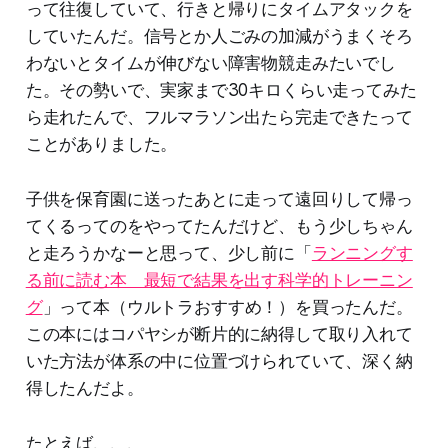
って往復していて、行きと帰りにタイムアタックを
していたんだ。信号とか人ごみの加減がうまくそろ
わないとタイムが伸びない障害物競走みたいでし
た。その勢いで、実家まで30キロくらい走ってみた
ら走れたんで、フルマラソン出たら完走できたって
ことがありました。
子供を保育園に送ったあとに走って遠回りして帰っ
てくるってのをやってたんだけど、もう少しちゃん
と走ろうかなーと思って、少し前に「
ランニングす
る前に読む本 最短で結果を出す科学的トレーニン
グ
」って本（ウルトラおすすめ！）を買ったんだ。
この本にはコパヤシが断片的に納得して取り入れて
いた方法が体系の中に位置づけられていて、深く納
得したんだよ。
たとえば、、、