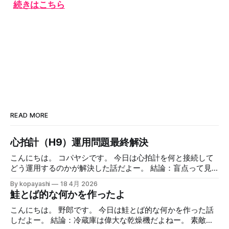
続きはこちら
READ MORE
心拍計（H9）運用問題最終解決
こんにちは。 コパヤシです。 今日は心拍計を何と接続して
どう運用するのかが解決した話だよー。 結論：盲点って見
えないよねー。 緒言 Polar H9を使った日々のランニング ア
By kopayashi
18 4月 2026
ップルウォッチとiPhoneをPolar H9って心拍数計と組み合わ
鮭とば的な何かを作ったよ
せてのランニングの日々を時々書いています。心拍数計の値
を見ながら走ること自体は慣れてきたし、面白くやっていま
こんにちは。 野郎です。 今日は鮭とば的な何かを作った話
す。全体として不満はありません。 心拍数計はiPhoneと
しだよー。 結論：冷蔵庫は偉大な乾燥機だよねー。 素敵な