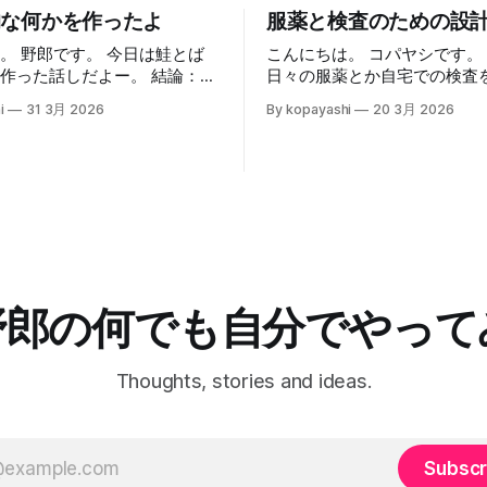
的な何かを作ったよ
服薬と検査のための設
。 野郎です。 今日は鮭とば
こんにちは。 コパヤシです。
作った話しだよー。 結論：冷
日々の服薬とか自宅での検査
乾燥機だよねー。 素敵な半
みを考えて、運用する話だよー
i
31 3月 2026
By kopayashi
20 3月 2026
大まかに条件空間を満たす解
ことはないのですが、たまに行
て、運用する中で最適化して
見切られているものなどあり、
のかなと思うよー。 緒言 コパヤシは知
ってしまいます。 なかでもサ
命って50代なんだけど、いま
切り身が半額になっていると鮭
しい病気をしたこともありま
何かを作りたくなって買ってし
た。最近になって子供が病気
 作
り、自分も喘息と判明したり
自宅での検査（検尿）をする
3. 両面
ました。そのときの思考過程
野郎の何でも自分でやって
ョウをしてすりこむ 4. 網の
を書いておきます。 ネフローゼ症候群
て、お皿に乗せて、冷蔵庫で乾
ある朝なんとはなしに次男（
の太ももを触った時、なんだ
Thoughts, stories and ideas.
. 可能なら毎日裏返
りも太い。本人は元気に見え
い違和感がありました。その
さんが小児科につれて行き、
このやり方が出来上がる何かは
児の高度医療専門病院に救急
Subscr
「鮭とば」なのかとか、食中毒
そのまま入院しました。プレ