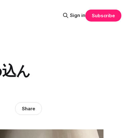
Sign in
Subscribe
め込ん
Share