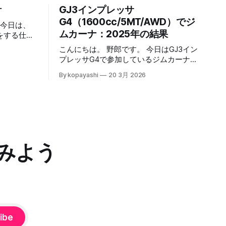
計
GJ3インプレッサ
G4（1600cc/5MT/AWD）でジ
 今日は、
ムカーナ：2025年の結果
をする仕組
。 結語：
こんにちは。 野郎です。 今日はGJ3イン
に落とし
プレッサG4で参加しているジムカーナの
いけばいい
2025年の成績について書くよー。 結
By kopayashi
20 3月 2026
論：皆勤賞にたくさん参加したから、年
まで病気ら
間で2位だったよ！ひゃっほー。 GJ3イ
せんでし
ンプレッサG4に乗り換えた 何年かNCロ
になった
ードスターに乗っていたんだけど、二人
と、服薬や
目の子供が生まれるタイミングでGJ3イ
ことになり
ンプレッサG4（NA1600cc、AWD、
や試行錯誤
5MT）に乗り換えました。どこかでマリ
みよう
オ高野さんがGJ3インプレッサでサーキ
当時３歳）
ット走行にハマったって書いていて、サ
かいつもよ
ーキット走れるならジムカーナは問題な
るけど、強
いだろうから、いつかジムカーナがやり
日の夕方奥
たくなったら走れるだろうって考えたの
その足で小
もこの車にした要因でした。 2024年 多
で受診し、
分だけど、2024年の夏くらいに、初心者
ibe
ドニンって
歓迎を明言している草ジムカーナってい