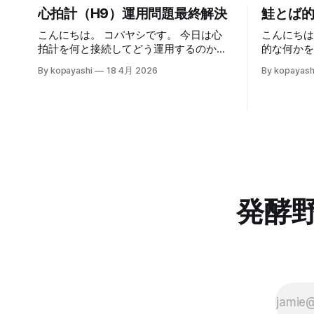
心拍計（H9）運用問題最終解決
鮭とば
こんにちは。 コパヤシです。 今日は心
こんにちは
拍計を何と接続してどう運用するのかが
的な何かを
解決した話だよー。 結論：盲点って見え
蔵庫は偉大な
By kopayashi
18 4月 2026
By kopayash
ないよねー。 緒言 Polar H9を使った日々
額祭り 最近ではあまり遅い時間にスーパ
のランニング アップルウォッチとiPhone
ーに行く
をPolar H9って心拍数計と組み合わせて
きますと
のランニングの日々を時々書いていま
ついつい買
す。心拍数計の値を見ながら走ること自
ーモンの
体は慣れてきたし、面白くやっていま
とば的な
す。全体として不満はありません。 心拍
まいます。 鮭とば的な何かの作り方
数計はiPhoneとBluetoothで接続してるん
り方： 1. サーモンの切り身を取り出して
で、正確な値はそっちで確認して、アッ
軽く水で流す 2. 水気をふき取る 
発酵
プルウォッチの心拍数計は（たぶん）少
強めの塩コシ
し遅延があるのでそれを見越しての使
上に乗せ
用、って使い分けをしています。ただ、
燥させる 1. 日数はお好みで 2. 半生～ガ
やっぱりちょっと不満というか、アップ
チガチまで調整可能 5
ルウォッチでH9の値を見れないのって不
す 6. 取り出して適当な大きさに切って食
便だよなーって思ってました。 心拍数ト
べる 7. 美味しいねー 安全について 簡単
レーニング的なランニング事始め 心拍数
だけど、
トレーニング的なランニングに
そもそも