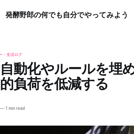
発酵野郎の何でも自分でやってみよう
ー・生活ログ
に自動化やルールを埋
知的負荷を低減する
—
1 min read