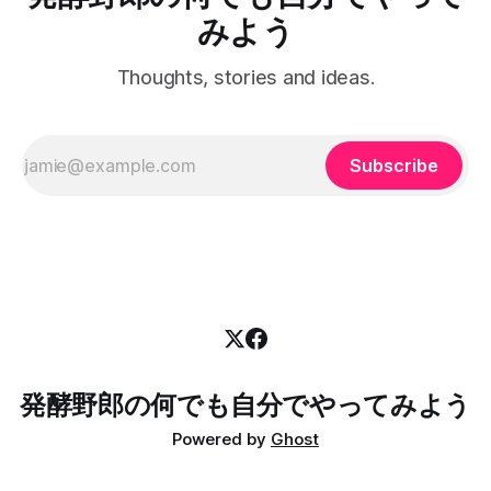
後遺症とか副作用が出そう。服薬は絶対忘れたらいけない。
夏くらいに、初心者歓迎を明言している草ジムカーナってい
みよう
自
うの？公式ではない隔月開催の大会に混ぜてもらうようにな
りました。参加しているうちに、マルチフィールド沖縄は共
Thoughts, stories and ideas.
用枠で練習もできるよって聞いて、10月からは毎月一度三時
間の練習をするようになりました。 2025年 2025年は初戦か
ら参加しまして、全戦参加することができました。継続は力
なりでして、
Subscribe
発酵野郎の何でも自分でやってみよう
Powered by
Ghost