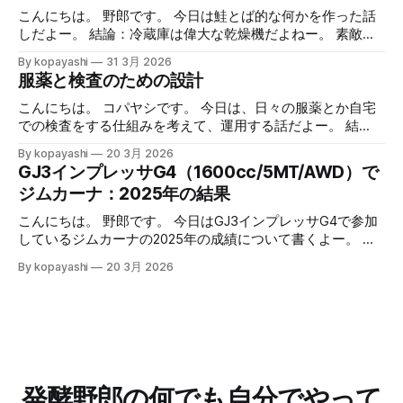
を見ながら走ること自体は慣れてきたし、面白くやっていま
こんにちは。 野郎です。 今日は鮭とば的な何かを作った話
す。全体として不満はありません。 心拍数計はiPhoneと
しだよー。 結論：冷蔵庫は偉大な乾燥機だよねー。 素敵な
Bluetoothで接続してるんで、正確な値はそっちで確認し
半額祭り 最近ではあまり遅い時間にスーパーに行くことは
By kopayashi
31 3月 2026
て、アップルウォッチの心拍数計は（たぶん）少し遅延があ
ないのですが、たまに行きますと見切られているものなどあ
服薬と検査のための設計
るのでそれを見越しての使用、って使い分けをしています。
り、ついつい買ってしまいます。 なかでもサーモンの切り
ただ、やっぱりちょっと不満というか、アップルウォッチで
身が半額になっていると鮭とば的な何かを作りたくなって買
こんにちは。 コパヤシです。 今日は、日々の服薬とか自宅
H9の値を見れないのって不便だよなーって思ってました。
ってしまいます。 鮭とば的な何かの作り方 作り方： 1. サー
での検査をする仕組みを考えて、運用する話だよー。 結
心拍数トレーニング的なランニング事始め 心拍数トレーニ
モンの切り身を取り出して軽く水で流す 2. 水気をふき取る
語：大まかに条件空間を満たす解に落として、運用する中で
By kopayashi
20 3月 2026
ング的なランニングにAppleWatchも併用開始 冬場の心拍数
3. 両面強めの塩コショウをしてすりこむ 4. 網の上に乗せ
最適化していけばいいのかなと思うよー。 緒言 コパヤシは
GJ3インプレッサG4（1600cc/5MT/AWD）で
トレーニング的なランニング 続きはリンクからどうぞー。
て、お皿に乗せて、冷蔵庫で乾燥させる 1. 日数はお好みで
知命って50代なんだけど、いままで病気らしい病気をしたこ
ジムカーナ：2025年の結果
記事一覧はこちら：制御と観察の記録 （過去記事一覧はこ
2. 半生～ガチガチまで調整可能 5. 可能なら毎日裏返す 6. 取
ともありませんでした。最近になって子供が病気になった
ちら）
り出して適当な大きさに切って食べる 7. 美味しいねー 安全
り、自分も喘息と判明したりと、服薬や自宅での検査（検
こんにちは。 野郎です。 今日はGJ3インプレッサG4で参加
について 簡単だけど、このやり方が出来上がる何かはそも
尿）をすることになりました。そのときの思考過程や試行錯
しているジムカーナの2025年の成績について書くよー。 結
そも「鮭とば」なのかとか、食中毒を予防できているのか、
誤を書いておきます。 ネフローゼ症候群 ある朝なんとはな
論：皆勤賞にたくさん参加したから、年間で2位だったよ！
アニサキスなど寄生虫は大丈夫か、とかは不明です。 安全
By kopayashi
20 3月 2026
しに次男（当時３歳）の太ももを触った時、なんだかいつも
ひゃっほー。 GJ3インプレッサG4に乗り換えた 何年かNCロ
のため、よく噛んで食べることが重要です。 結語 鮭とば的
よりも太い。本人は元気に見えるけど、強い違和感がありま
ードスターに乗っていたんだけど、二人目の子供が生まれる
な何かって、簡単にできるし、
した。その日の夕方奥さんが小児科につれて行き、その足で
タイミングでGJ3インプレッサG4（NA1600cc、AWD、
小児の高度医療専門病院に救急で受診し、そのまま入院しま
5MT）に乗り換えました。どこかでマリオ高野さんがGJ3イ
した。プレドニンってステロイド系の薬で症状が落ち着いた
ンプレッサでサーキット走行にハマったって書いていて、サ
ので退院し、自宅での日々の服薬と尿検査が始まりました。
ーキット走れるならジムカーナは問題ないだろうから、いつ
服薬 服薬の条件空間 ネフローゼ症候群って腎臓系の病気
かジムカーナがやりたくなったら走れるだろうって考えたの
発酵野郎の何でも自分でやって
で、長期の服薬が予想されるし、状況が悪いほうに倒れると
もこの車にした要因でした。 2024年 多分だけど、2024年の