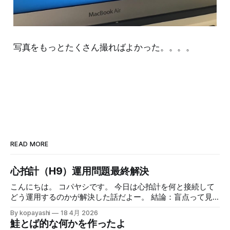
写真をもっとたくさん撮ればよかった。。。。
READ MORE
心拍計（H9）運用問題最終解決
こんにちは。 コパヤシです。 今日は心拍計を何と接続して
どう運用するのかが解決した話だよー。 結論：盲点って見
えないよねー。 緒言 Polar H9を使った日々のランニング ア
By kopayashi
18 4月 2026
ップルウォッチとiPhoneをPolar H9って心拍数計と組み合わ
鮭とば的な何かを作ったよ
せてのランニングの日々を時々書いています。心拍数計の値