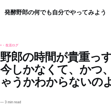
発酵野郎の何でも自分でやってみよう
ー・生活ログ
野郎の時間が貴重っ
は今しかなくて、かつ
じゃうかわからないの
—
3 min read